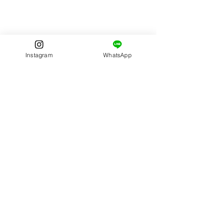
CONTAT
O
contato@escolaministerialantioquia.com
Instagram
WhatsApp
HORÁRIO DE ATENDIMENTO
SEGUNDA A SEXTA
8h ÀS 12h
14h ÀS 17h
RUA BOM PASTOR, Nº 300
BAIRRO VALE DA BÊNÇÃO
ARAÇARIGUAMA - SP. CEP:
18.147-000
RODOVIA CASTELO BRANCO, KM 50.