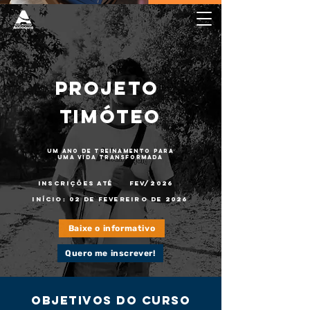
Projeto
Timóteo
UM ANO DE TREINAMENTO PARA
UMA VIDA TRANSFORMADA
Inscrições até​
FEV/2026
Início: 02 de Fevereiro de 2026
Baixe o informativo
Quero me inscrever!
objetivos
do curso