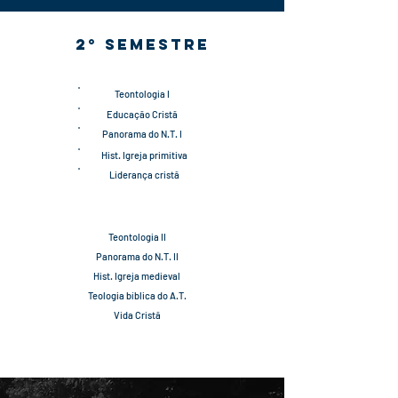
2° semestre
Teontologia I
Educação Cristã
Panorama do N.T. I
Hist. Igreja primitiva
Liderança cristã
Teontologia II
Panorama do N.T. II
Hist. Igreja medieval
Teologia bíblica do A.T.
Vida Cristã