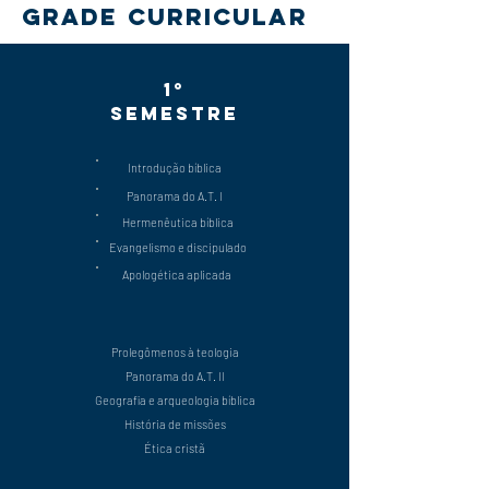
grade curricular
1°
semestre
Introdução bíblica
Panorama do A.T. I
Hermenêutica bíblica
Evangelismo e discipulado
Apologética aplicada
Prolegômenos à teologia
Panorama do A.T. II
Geografia e arqueologia bíblica
História de missões
Ética cristã