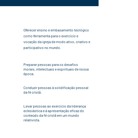
Oferecer ensino e embasamento teológico
como ferramenta para o exercício e
vocação da igreja de modo ativo, criativo e
participativo no mundo​.
Preparar pessoas para os desafios
morais, intelectuais e espirituais de nossa
época.​
Conduzir pessoas à solidificação pessoal
da fé cristã.​
Levar pessoas ao exercício da liderança
eclesiástica e à apresentação eficaz do
conteúdo da fé cristã em um mundo
relativista.