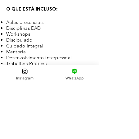
O QUE ESTÁ INCLUSO:
Aulas presenciais
Disciplinas EAD
Workshops
Discipulado
Cuidado Integral
Mentoria
Desenvolvimento interpessoal
Trabalhos Práticos
Experiência Transcultural
Instagram
WhatsApp
SEJA CAPACITADO PARA CUMPRIR
A MISSÃO DE DEUS JUNTO COM A
MISSÃO ANTIOQUIA!
OPORTUNIDADE ÚNICA!!!
QUER MAIS INFORMAÇÕES?
FAÇA AQUI SUA INSCRIÇÃO!!!