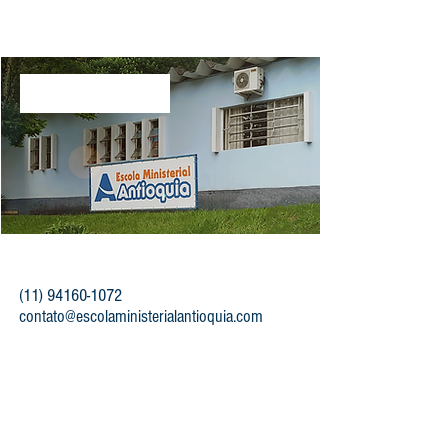
Contato
Recepção/Secretaria
(11) 94160-1072
contato@escolaministerialantioquia.com
Gostaríamos muito
de ouvir você!
Nos envie uma