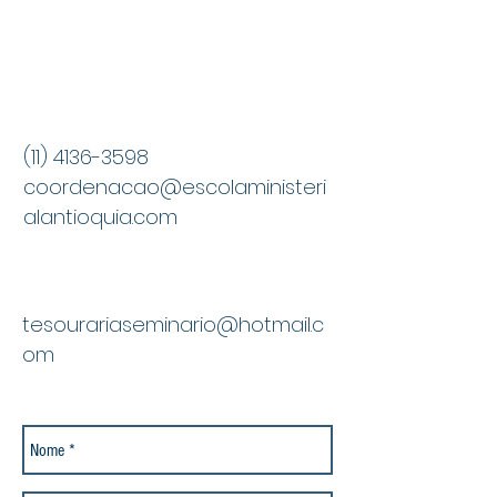
mensagem!
Coordenação
Acadêmica
(11) 4136-3598
coordenacao@escolaministeri
alantioquia.com
Administração/Tesou
raria
tesourariaseminario@hotmail.c
om