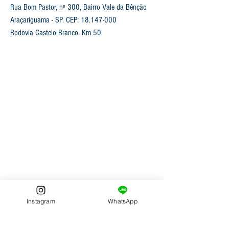
Rua Bom Pastor, nº 300, Bairro Vale da Bênção
Araçariguama - SP. CEP:
18.147-000
Rodovia Castelo Branco, Km 50
CURSOS
TEOLOGIA LIVRE
CURSO DE TEOLOGIA
Instagram
WhatsApp
PREPARO MISSIONÁRIO
MESTRADO EM TEOLOGIA MISSIONAL