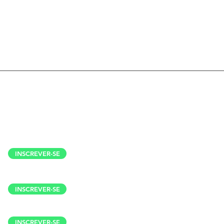
ALE DA BÊNÇÃO
RUA BOM PASTOR,300 -
RAÇARIGUAMA, SP
M 50 - RODOVIA CASTELO BRANCO
EP: 18147-000
INSCREVER-SE
INSCREVER-SE
INSCREVER-SE