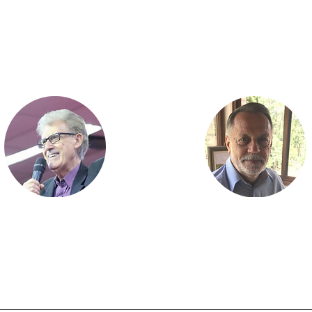
PRELETORES
PR. JONATHAN
PR. SILAS SANTANA
FERREIRA
COMUNIDADE DE
FUNDADOR
VIDA CRISTÃ
VALE DA BÊNÇÃO